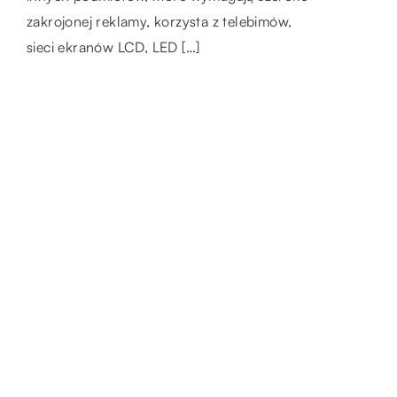
papieru z recyklingu do wszystkich swoich
zakrojonej reklamy, korzysta z telebimów,
letniskową. Realizację takich projektów
zaproszeń, po […]
sieci ekranów LCD, LED […]
można dzisiaj oglądać w wielu […]