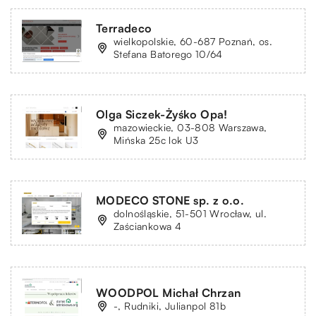
Terradeco
wielkopolskie, 60-687 Poznań, os.
Stefana Batorego 10/64
Olga Siczek-Żyśko Opa!
mazowieckie, 03-808 Warszawa,
Mińska 25c lok U3
MODECO STONE sp. z o.o.
dolnośląskie, 51-501 Wrocław, ul.
Zaściankowa 4
WOODPOL Michał Chrzan
-, Rudniki, Julianpol 81b