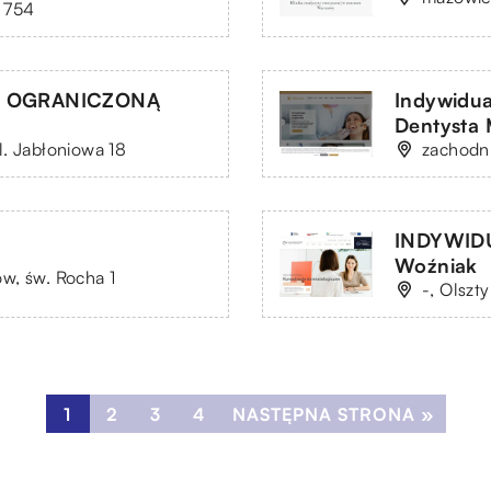
i 754
 Z OGRANICZONĄ
Indywidua
Dentysta 
l. Jabłoniowa 18
zachodni
INDYWID
Woźniak
w, św. Rocha 1
-, Olszt
1
2
3
4
NASTĘPNA STRONA »