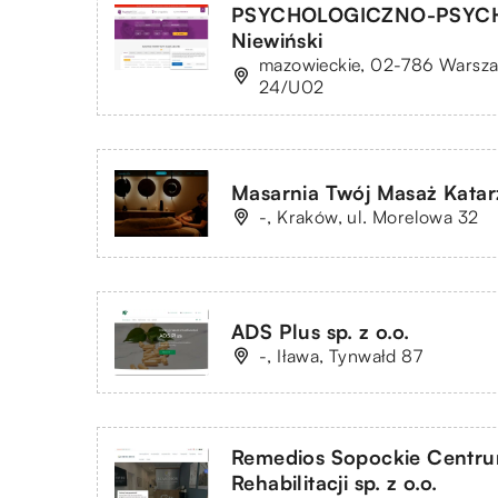
PSYCHOLOGICZNO-PSYCH
Niewiński
mazowieckie, 02-786 Warszaw
24/U02
Masarnia Twój Masaż Kata
-, Kraków, ul. Morelowa 32
ADS Plus sp. z o.o.
-, Iława, Tynwałd 87
Remedios Sopockie Centrum
Rehabilitacji sp. z o.o.