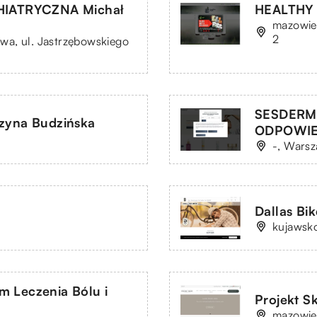
IATRYCZNA Michał
HEALTHY H
mazowie
2
a, ul. Jastrzębowskiego
SESDERM
rzyna Budzińska
ODPOWIE
-, Warsz
Dallas Bik
kujawsk
 Leczenia Bólu i
Projekt S
mazowie