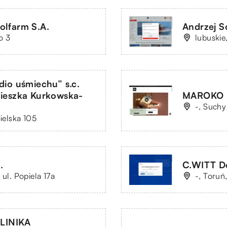
olfarm S.A.
Andrzej S
o 3
lubuskie
dio uśmiechu” s.c.
nieszka Kurkowska-
MAROKO P
-, Suchy
Bielska 105
.
C.WITT De
 ul. Popiela 17a
-, Toruń
LINIKA