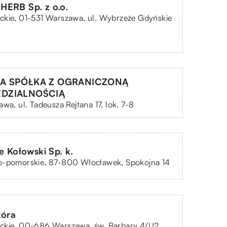
ERB Sp. z o.o.
ckie, 01-531 Warszawa, ul. Wybrzeże Gdyńskie
A SPÓŁKA Z OGRANICZONĄ
DZIALNOŚCIĄ
awa, ul. Tadeusza Rejtana 17, lok. 7-8
e Kołowski Sp. k.
o-pomorskie, 87-800 Włocławek, Spokojna 14
kóra
ckie, 00-686 Warszawa, św. Barbary 4/U2