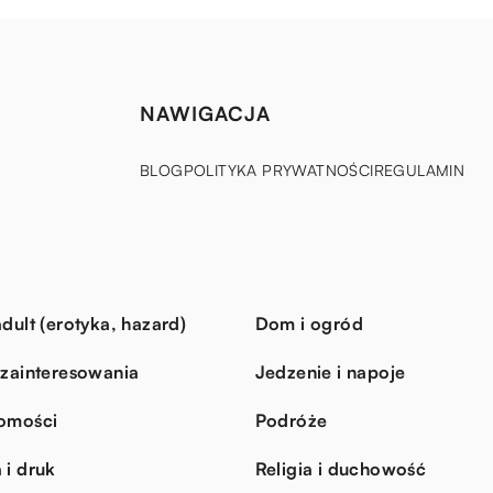
NAWIGACJA
BLOG
POLITYKA PRYWATNOŚCI
REGULAMIN
dult (erotyka, hazard)
Dom i ogród
 zainteresowania
Jedzenie i napoje
omości
Podróże
 i druk
Religia i duchowość