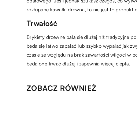
opałowego. Jeśli jednak szukasz czegoś, co wytw
rozłupane kawałki drewna, to nie jest to produkt d
Trwałość
Brykiety drzewne palą się dłużej niż tradycyjne pol
będą się łatwo zapalać lub szybko wypalać jak z
czasie ze względu na brak zawartości wilgoci w
będą one trwać dłużej i zapewnią więcej ciepła.
ZOBACZ RÓWNIEŻ
15.07.2020
Trening EMS – czym jest i jaki
korzyści może przynieść dla
organizmu?