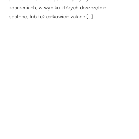
zdarzeniach, w wyniku których doszczętnie
trudnych zagadnień. Nie mogą być nudne i
zadań, które będą kolejno wykonywane. To z
spalone, lub też całkowicie zalane […]
jednakowe. Zadaniem […]
kolei umożliwia nam wykonywanie
określonych czynności […]