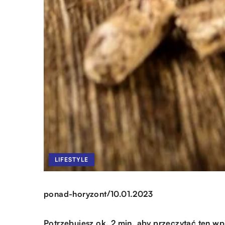
LIFESTYLE
/
ponad-horyzont
10.01.2023
Potrzebujesz ok. 2 min. aby przeczytać ten wp