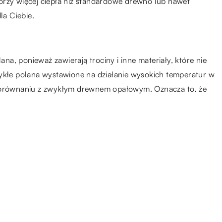
orzy więcej ciepła niż standardowe drewno lub nawet
la Ciebie.
ana, ponieważ zawierają trociny i inne materiały, które nie
wykłe polana wystawione na działanie wysokich temperatur w
 porównaniu z zwykłym drewnem opałowym. Oznacza to, że
26.09.2019
e
W co warto wyposażyć
pracownię fizyczną w szkole?