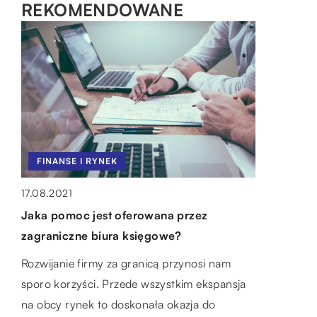
REKOMENDOWANE
MOTO & TECH
LIFESTYLE
FINANSE I RYNEK
26.05.2020
08.06.2019
17.08.2021
Obudowy sprzętu elektronicznego –
Sposoby na rozwinięcie artystycznych
Jaka pomoc jest oferowana przez
podstawowe zabezpieczenie
pasji dziecka
zagraniczne biura księgowe?
Niemal wszystkie urządzenia elektroniczne są
Wybierając zajęcia dodatkowe dla swoich
Rozwijanie firmy za granicą przynosi nam
umieszczone w estetycznych obudowach,
dzieci, wielu rodziców decyduje się zapisać je
sporo korzyści. Przede wszystkim ekspansja
które wykonuje się z różnych materiałów.
do szkółek sportowych, mając na celu
na obcy rynek to doskonała okazja do