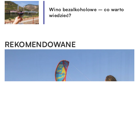
Wino bezalkoholowe – co warto
wiedzieć?
REKOMENDOWANE
OGRODNICTWO I DOM
OGRODNICTWO I DOM
HOBBY & RELAKS & WYPOCZYNEK