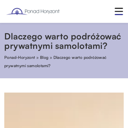
Dlaczego warto podróżować
prywatnymi samolotami?
Ponad-Horyzont
»
Blog
»
Dlaczego warto podróżować
prywatnymi samolotami?