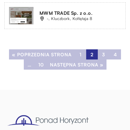
MWM TRADE Sp. z o.o.
-, Kluczbork, Kołłątaja 8
« POPRZEDNIA STRONA
1
2
3
4
…
10
NASTĘPNA STRONA »