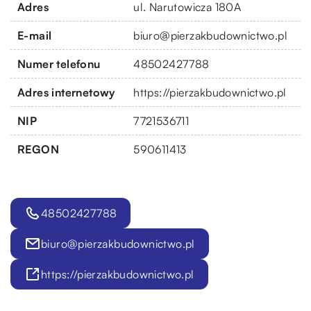
Adres
ul. Narutowicza 180A
E-mail
biuro@pierzakbudownictwo.pl
Numer telefonu
48502427788
Adres internetowy
https://pierzakbudownictwo.pl
NIP
7721536711
REGON
590611413
48502427788
biuro@pierzakbudownictwo.pl
https://pierzakbudownictwo.pl