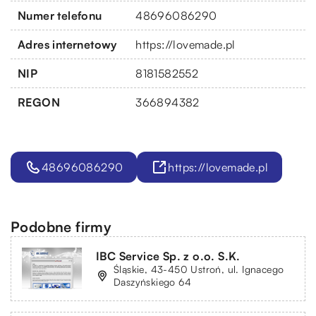
Numer telefonu
48696086290
Adres internetowy
https://lovemade.pl
NIP
8181582552
REGON
366894382
48696086290
https://lovemade.pl
Podobne firmy
IBC Service Sp. z o.o. S.K.
Śląskie, 43-450 Ustroń, ul. Ignacego
Daszyńskiego 64