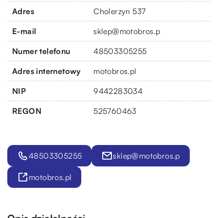
Adres
Cholerzyn 537
E-mail
sklep@motobros.p
Numer telefonu
48503305255
Adres internetowy
motobros.pl
NIP
9442283034
REGON
525760463
48503305255
sklep@motobros.p
motobros.pl