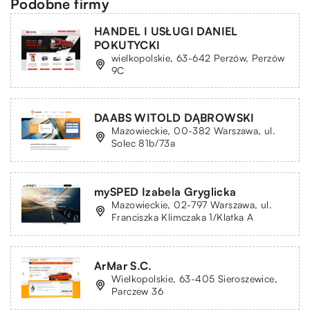
Podobne firmy
HANDEL I USŁUGI DANIEL
POKUTYCKI
wielkopolskie, 63-642 Perzów, Perzów
9C
DAABS WITOLD DĄBROWSKI
Mazowieckie, 00-382 Warszawa, ul.
Solec 81b/73a
mySPED Izabela Gryglicka
Mazowieckie, 02-797 Warszawa, ul.
Franciszka Klimczaka 1/Klatka A
ArMar S.C.
Wielkopolskie, 63-405 Sieroszewice,
Parczew 36