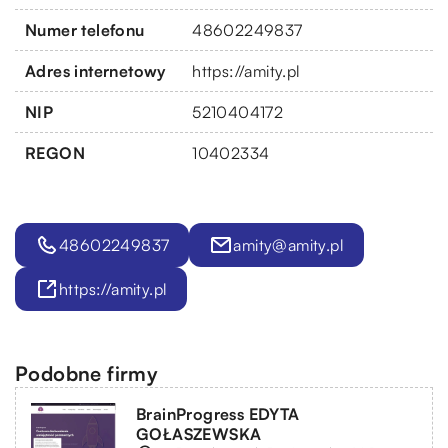
Numer telefonu
48602249837
Adres internetowy
https://amity.pl
NIP
5210404172
REGON
10402334
48602249837
amity@amity.pl
https://amity.pl
Podobne firmy
BrainProgress EDYTA
GOŁASZEWSKA