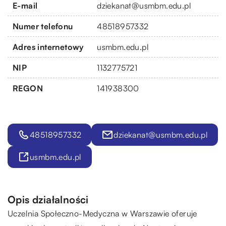
E-mail
dziekanat@usmbm.edu.pl
Numer telefonu
48518957332
Adres internetowy
usmbm.edu.pl
NIP
1132775721
REGON
141938300
48518957332
dziekanat@usmbm.edu.pl
usmbm.edu.pl
Opis działalności
Uczelnia Społeczno-Medyczna w Warszawie oferuje