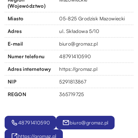
(Województwo)
Miasto
05-825 Grodzisk Mazowiecki
Adres
ul. Składowa 5/10
E-mail
biuro@gromaz.pl
Numer telefonu
48791410590
Adres internetowy
https://gromaz.pl
NIP
5291813867
REGON
365719725
48791410590
biuro@gromaz.pl
https://gromaz.pl