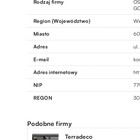
Rodzaj firmy
OS
G
Region (Województwo)
Wi
Miasto
60
Adres
ul
E-mail
ko
Adres internetowy
ht
NIP
77
REGON
30
Podobne firmy
Terradeco