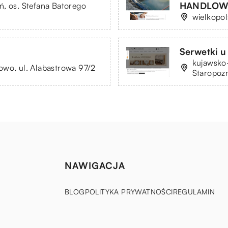
HANDLOW
ń, os. Stefana Batorego
wielkopol
Serwetki u
kujawsko
owo, ul. Alabastrowa 97/2
Staropoz
NAWIGACJA
BLOG
POLITYKA PRYWATNOŚCI
REGULAMIN