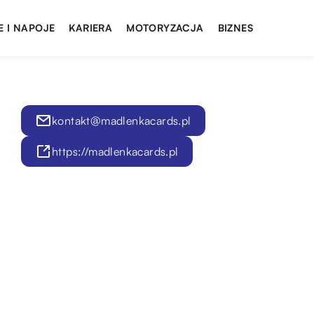
E I NAPOJE
KARIERA
MOTORYZACJA
BIZNES
kontakt@madlenkacards.pl
https://madlenkacards.pl