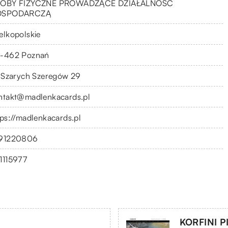
OBY FIZYCZNE PROWADZĄCE DZIAŁALNOŚĆ
OSPODARCZĄ
elkopolskie
-462 Poznań
. Szarych Szeregów 29
ntakt@madlenkacards.pl
tps://madlenkacards.pl
91220806
1115977
KORFINI 