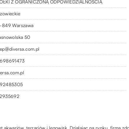
ÓŁKI Z OGRANICZONĄ ODPOWIEDZIALNOŚCIĄ
zowieckie
-849 Warszawa
asnowolska 50
lep@diversa.com.pl
698691473
versa.com.pl
92485305
2935692
 akwariów, terrariów i legowisk. Działając na rynku, firma zdo