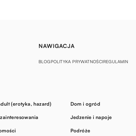
NAWIGACJA
BLOG
POLITYKA PRYWATNOŚCI
REGULAMIN
dult (erotyka, hazard)
Dom i ogród
 zainteresowania
Jedzenie i napoje
omości
Podróże