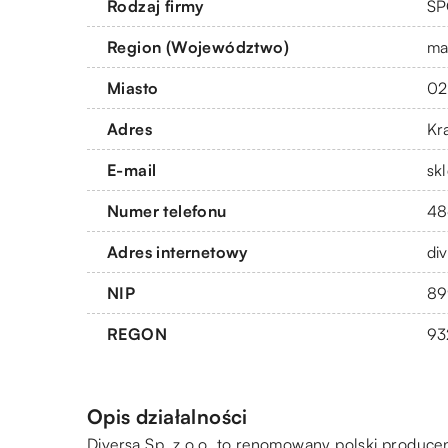
Rodzaj firmy
SP
Region (Województwo)
ma
Miasto
02
Adres
Kr
E-mail
sk
Numer telefonu
48
Adres internetowy
di
NIP
89
REGON
93
Opis działalności
Diversa Sp. z o.o. to renomowany polski producent