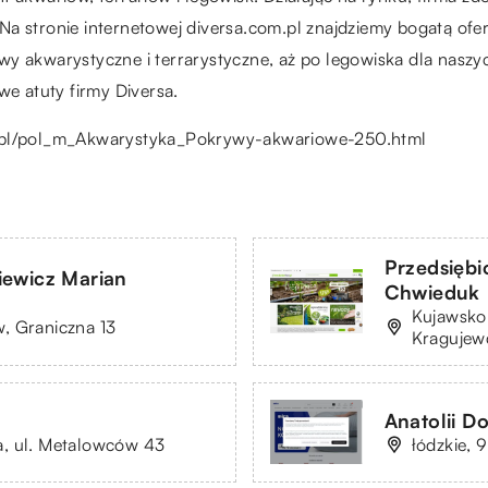
 Na stronie internetowej diversa.com.pl znajdziemy bogatą o
wy akwarystyczne i terrarystyczne, aż po legowiska dla naszy
we atuty firmy Diversa.
m.pl/pol_m_Akwarystyka_Pokrywy-akwariowe-250.html
Przedsięb
iewicz Marian
Chwieduk
Kujawsko
, Graniczna 13
Kragujew
Anatolii D
a, ul. Metalowców 43
łódzkie, 