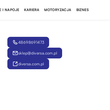
E I NAPOJE
KARIERA
MOTORYZACJA
BIZNES
48698691473
sklep@diversa.com.pl
diversa.com.pl