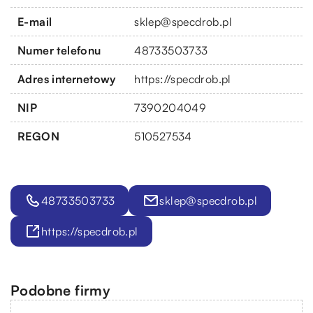
E-mail
sklep@specdrob.pl
Numer telefonu
48733503733
Adres internetowy
https://specdrob.pl
NIP
7390204049
REGON
510527534
48733503733
sklep@specdrob.pl
https://specdrob.pl
Podobne firmy