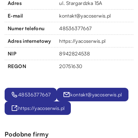
Adres
ul. Stargardzka 15A
E-mail
kontakt@yacoserwis.pl
Numer telefonu
48536377667
Adres internetowy
https://yacoserwis.pl
NIP
8942824538
REGON
20751630
48536377667
kontakt@yacoserwis.pl
https://yacoserwis.pl
Podobne firmy