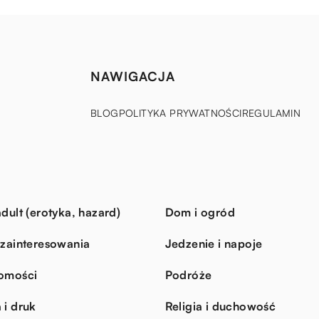
NAWIGACJA
BLOG
POLITYKA PRYWATNOŚCI
REGULAMIN
dult (erotyka, hazard)
Dom i ogród
 zainteresowania
Jedzenie i napoje
omości
Podróże
 i druk
Religia i duchowość