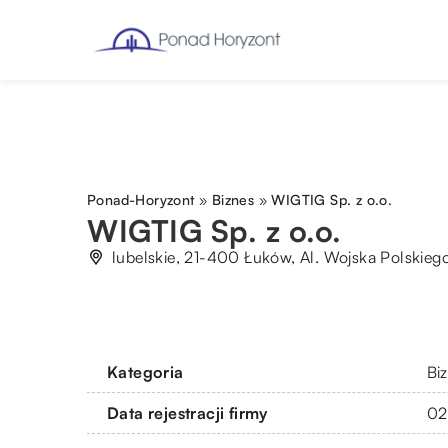
Ponad-Horyzont
»
Biznes
»
WIG­TIG Sp. z o.o.
WIG­TIG Sp. z o.o.
lubelskie, 21-400 Łuków, Al. Wojska Polskiego
Kategoria
Bi
Data rejestracji firmy
02