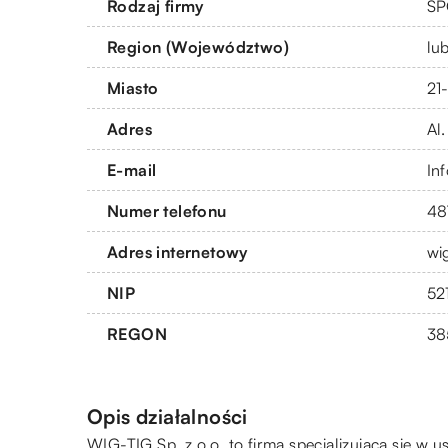
Rodzaj firmy
SP
Region (Województwo)
lub
Miasto
21
Adres
Al
E-mail
In
Numer telefonu
48
Adres internetowy
wig
NIP
52
REGON
38
Opis działalności
WIG-TIG
Sp. z o.o. to firma specjalizująca się w