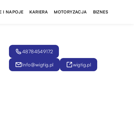
E I NAPOJE
KARIERA
MOTORYZACJA
BIZNES
48784549172
Info@wigtig.pl
wigtig.pl