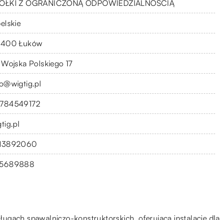
ÓŁKI Z OGRANICZONĄ ODPOWIEDZIALNOŚCIĄ
elskie
-400 Łuków
. Wojska Polskiego 17
fo@wigtig.pl
784549172
tig.pl
13892060
5689888
 usługach spawalniczo-konstruktorskich, oferująca instalacje dl