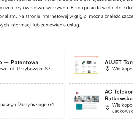
miczna czy owocowo-warzywna. Firma posiada wieloletnie do
jonalizm. Na stronie internetowej wigtig.pl można znaleźć szc
ych informacji lub zamówienia usług.
o – Patentowa
ALUET Tom
wa, ul. Grzybowska 87
Wielkopol
AC Teleko
Ratkowska 
Ignacego Daszyńskiego 64
Wielkopol
Jackowsk