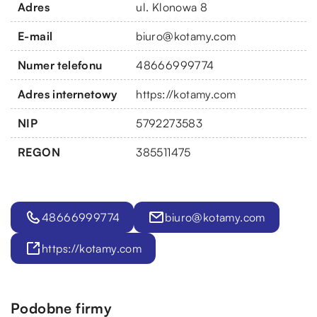
Adres
ul. Klonowa 8
E-mail
biuro@kotamy.com
Numer telefonu
48666999774
Adres internetowy
https://kotamy.com
NIP
5792273583
REGON
385511475
48666999774
biuro@kotamy.com
https://kotamy.com
Podobne firmy