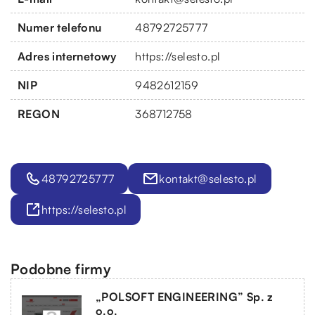
Numer telefonu
48792725777
Adres internetowy
https://selesto.pl
NIP
9482612159
REGON
368712758
48792725777
kontakt@selesto.pl
https://selesto.pl
Podobne firmy
„POLSOFT ENGINEERING” Sp. z
o.o.