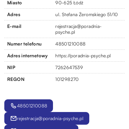
Miasto
90-625 Łódź
Adres
ul. Stefana Żeromskiego 51/10
E-mail
rejestracja@poradnia-
psyche.pl
Numer telefonu
48501210088
Adres internetowy
https://poradnia-psyche.pl
NIP
7262647539
REGON
101298270
48501210088
rejestracja@poradnia-psyche.pl