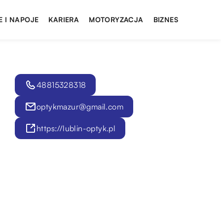
E I NAPOJE
KARIERA
MOTORYZACJA
BIZNES
48815328318
optykmazur@gmail.com
https://lublin-optyk.pl