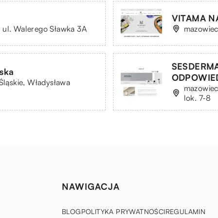
VITAMA N
 ul. Walerego Sławka 3A
mazowiec
SESDERMA
ska
ODPOWIE
 Śląskie, Władysława
mazowieck
lok. 7-8
NAWIGACJA
BLOG
POLITYKA PRYWATNOŚCI
REGULAMIN