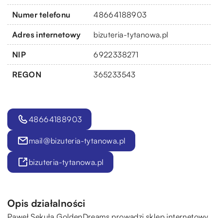
Numer telefonu
48664188903
Adres internetowy
bizuteria-tytanowa.pl
NIP
6922338271
REGON
365233543
48664188903
mail@bizuteria-tytanowa.pl
bizuteria-tytanowa.pl
Opis działalności
Paweł Sekuła GoldenDreams prowadzi sklep internetowy