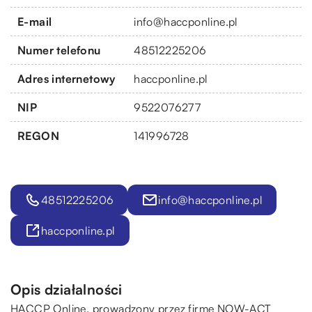
E-mail
info@haccponline.pl
Numer telefonu
48512225206
Adres internetowy
haccponline.pl
NIP
9522076277
REGON
141996728
48512225206
info@haccponline.pl
haccponline.pl
Opis działalności
HACCP Online, prowadzony przez firmę NOW-ACT