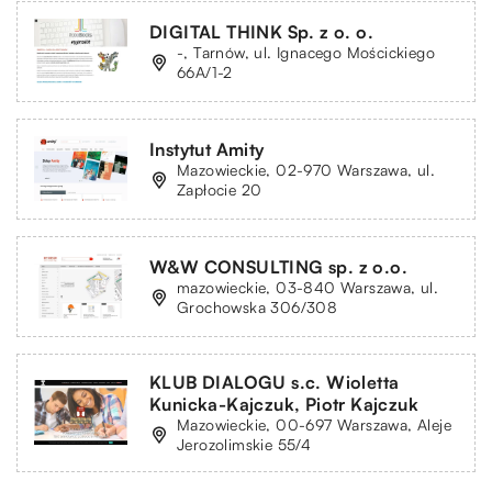
DIGITAL THINK Sp. z o. o.
-, Tarnów, ul. Ignacego Mościckiego
66A/1-2
Instytut Amity
Mazowieckie, 02-970 Warszawa, ul.
Zapłocie 20
W&W CONSULTING sp. z o.o.
mazowieckie, 03-840 Warszawa, ul.
Grochowska 306/308
KLUB DIALOGU s.c. Wioletta
Kunicka-Kajczuk, Piotr Kajczuk
Mazowieckie, 00-697 Warszawa, Aleje
Jerozolimskie 55/4