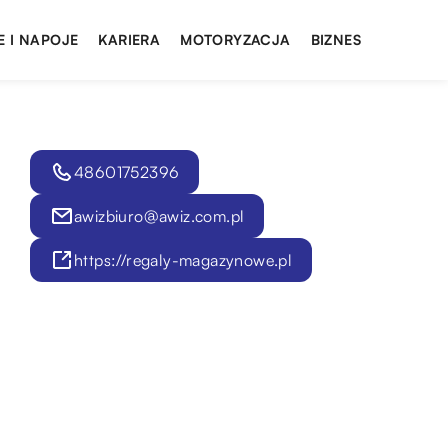
E I NAPOJE
KARIERA
MOTORYZACJA
BIZNES
48601752396
awizbiuro@awiz.com.pl
https://regaly-magazynowe.pl