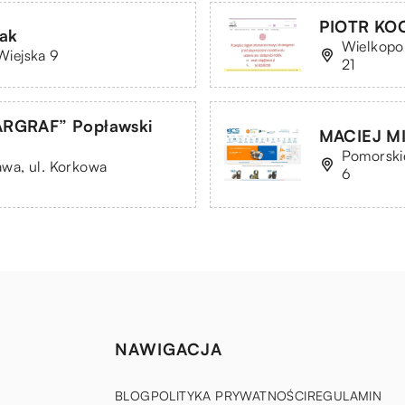
PIOTR KO
wak
Wielkopol
 Wiejska 9
21
CZARGRAF” Popławski
MACIEJ M
Pomorski
wa, ul. Korkowa
6
NAWIGACJA
BLOG
POLITYKA PRYWATNOŚCI
REGULAMIN