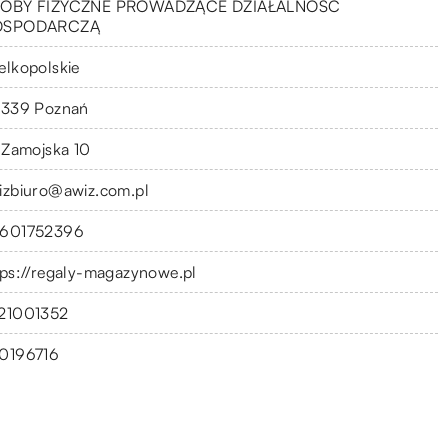
OBY FIZYCZNE PROWADZĄCE DZIAŁALNOŚĆ
OSPODARCZĄ
elkopolskie
-339 Poznań
. Zamojska 10
izbiuro@awiz.com.pl
601752396
tps://regaly-magazynowe.pl
21001352
0196716