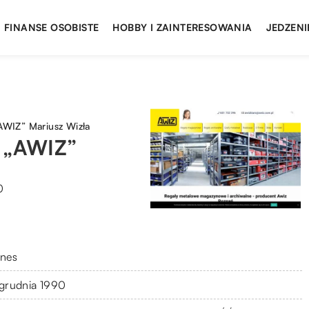
FINANSE OSOBISTE
HOBBY I ZAINTERESOWANIA
JEDZENI
WIZ” Mariusz Wizła
 „AWIZ”
0
znes
 grudnia 1990