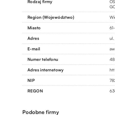
Rodzaj firmy
OS
G
Region (Województwo)
Wi
Miasto
61
Adres
ul
E-mail
aw
Numer telefonu
48
Adres internetowy
ht
NIP
78
REGON
63
Podobne firmy