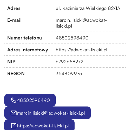
Adres
ul. Kazimierza Wielkiego 82/1A
E-mail
marcin.lisicki@adwokat-
lisicki.pl
Numer telefonu
48502598490
Adres internetowy
https://adwokat-lisicki.pl
NIP
6792658272
REGON
364809975
48502598490
marcin.lisicki@adwokat-lisicki.pl
https://adwokat-lisicki.pl