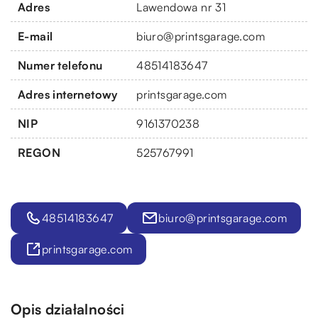
Adres
Lawendowa nr 31
E-mail
biuro@printsgarage.com
Numer telefonu
48514183647
Adres internetowy
printsgarage.com
NIP
9161370238
REGON
525767991
48514183647
biuro@printsgarage.com
printsgarage.com
Opis działalności