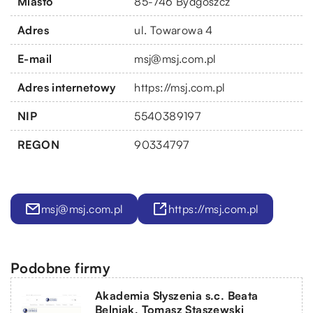
Miasto
85-746 Bydgoszcz
Adres
ul. Towarowa 4
E-mail
msj@msj.com.pl
Adres internetowy
https://msj.com.pl
NIP
5540389197
REGON
90334797
msj@msj.com.pl
https://msj.com.pl
Podobne firmy
Akademia Słyszenia s.c. Beata
Belniak, Tomasz Staszewski