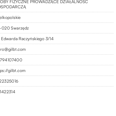
OBY FIZYCZNE PROWADZĄCE DZIAŁALNOŚĆ
OSPODARCZĄ
elkopolskie
-020 Swarzędz
. Edwarda Raczyńskiego 3/14
uro@gilbt.com
794107400
ps://gilbt.com
22325016
1422314