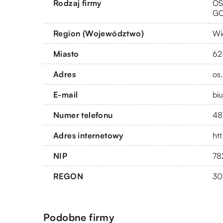
Rodzaj firmy
OS
G
Region (Województwo)
Wi
Miasto
62
Adres
os
E-mail
bi
Numer telefonu
48
Adres internetowy
htt
NIP
78
REGON
30
Podobne firmy