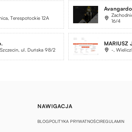
Avangardo
Zachodnio
ica, Terespotockie 12A
16/4
.
MARIUSZ 
Szczecin, ul. Duńska 98/2
-, Wielicz
NAWIGACJA
BLOG
POLITYKA PRYWATNOŚCI
REGULAMIN