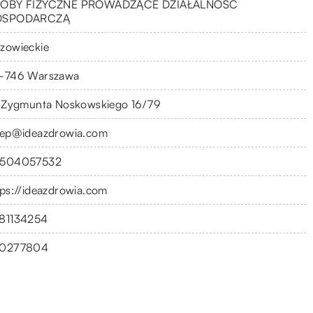
OBY FIZYCZNE PROWADZĄCE DZIAŁALNOŚĆ
OSPODARCZĄ
zowieckie
-746 Warszawa
. Zygmunta Noskowskiego 16/79
lep@ideazdrowia.com
504057532
tps://ideazdrowia.com
81134254
0277804