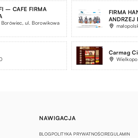
I – CAFE FIRMA
FIRMA HA
A
ANDRZEJ B
, Borówiec, ul. Borowikowa
małopolsk
Carmag Cie
70
Wielkopol
NAWIGACJA
BLOG
POLITYKA PRYWATNOŚCI
REGULAMIN