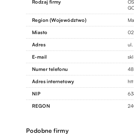
Rodzaj firmy
OS
G
Region (Województwo)
Ma
Miasto
02
Adres
ul
E-mail
sk
Numer telefonu
48
Adres internetowy
ht
NIP
63
REGON
24
Podobne firmy