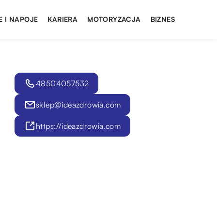
E I NAPOJE
KARIERA
MOTORYZACJA
BIZNES
48504057532
sklep@ideazdrowia.com
https://ideazdrowia.com