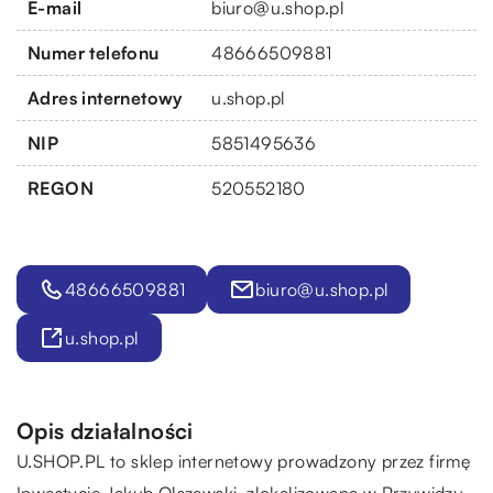
E-mail
biuro@u.shop.pl
Numer telefonu
48666509881
Adres internetowy
u.shop.pl
NIP
5851495636
REGON
520552180
48666509881
biuro@u.shop.pl
u.shop.pl
Opis działalności
U.SHOP.PL to sklep internetowy prowadzony przez firmę
Inwestycje Jakub Olszewski, zlokalizowaną w Przywidzu.