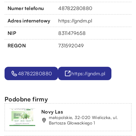
Numer telefonu
48782280880
Adres internetowy
https://gndm.pl
NIP
8311479658
REGON
731592049
48782280880
https://gndm.pl
Podobne firmy
Novy Las
małopolskie, 32-020 Wieliczka, ul.
Bartosza Głowackiego 1