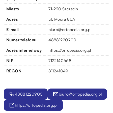
Miasto
71-220 Szczecin
Adres
ul. Modra 86A
E-mail
biuro@ortopedia.org.pl
Numer telefonu
48881220900
Adres internetowy
https://ortopedia.org.pl
NIP
7122140668
REGON
811241049
48881220900
biuro@ortopedia.org.pl
https://ortopedia.org.pl