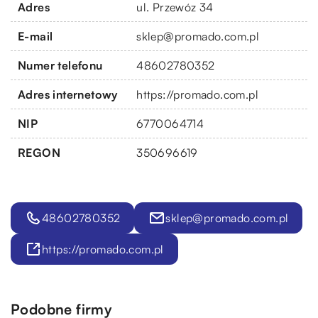
Adres
ul. Przewóz 34
E-mail
sklep@promado.com.pl
Numer telefonu
48602780352
Adres internetowy
https://promado.com.pl
NIP
6770064714
REGON
350696619
48602780352
sklep@promado.com.pl
https://promado.com.pl
Podobne firmy