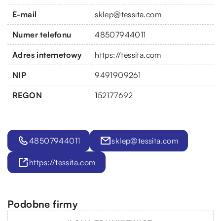
E-mail
sklep@tessita.com
Numer telefonu
48507944011
Adres internetowy
https://tessita.com
NIP
9491909261
REGON
152177692
48507944011
sklep@tessita.com
https://tessita.com
Podobne firmy