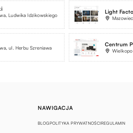
i
Light Fact
wa, Ludwika Idzikowskiego
Mazowiec
Centrum P
a, ul. Herbu Szreniawa
Wielkopol
NAWIGACJA
BLOG
POLITYKA PRYWATNOŚCI
REGULAMIN