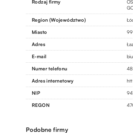
Rodzaj firmy
OS
G
Region (Województwo)
Łó
Miasto
99
Adres
Ła
E-mail
bi
Numer telefonu
48
Adres internetowy
htt
NIP
94
REGON
47
Podobne firmy