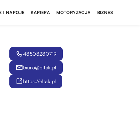
E I NAPOJE
KARIERA
MOTORYZACJA
BIZNES
48508280719
biuro@eltak.pl
https://eltak.pl