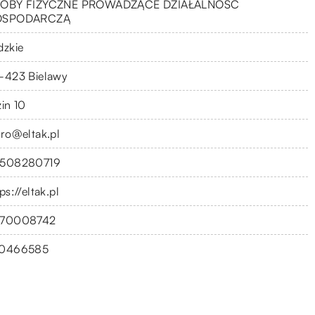
OBY FIZYCZNE PROWADZĄCE DZIAŁALNOŚĆ
OSPODARCZĄ
dzkie
-423 Bielawy
zin 10
uro@eltak.pl
508280719
ps://eltak.pl
70008742
0466585