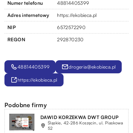
Numer telefonu
48814405399
Adres internetowy
https://ekobieca.pl
NIP
6572572290
REGON
292870230
48814405399
drogeria@ekobieca.pl
https://ekobieca.pl
Podobne firmy
DAWID KORZEKWA DWT GROUP
Śląskie, 42-286 Koszęcin, ul. Piaskowa
52