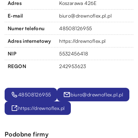
Adres
Koszarawa 426E
E-mail
biuro@drewnoflex.pl.pl
Numer telefonu
48508126955
Adres internetowy
https://drewnoflex.pl
NIP
5532456418
REGON
242953623
48508126955
biuro@drewnoflex.pl.pl
https://drewnoflex.pl
Podobne firmy