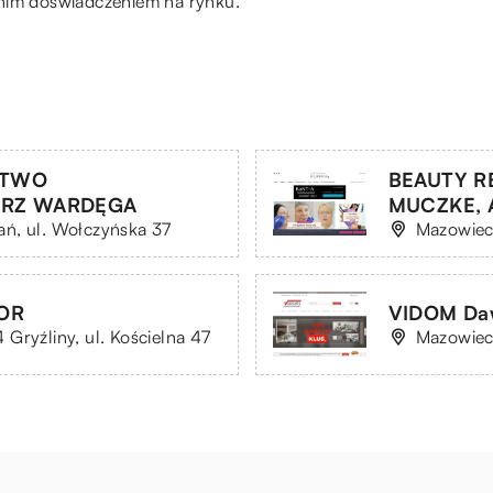
tnim doświadczeniem na rynku.
CTWO
BEAUTY R
RZ WARDĘGA
MUCZKE,
ń, ul. Wołczyńska 37
Mazowiec
TOR
VIDOM Daw
Gryźliny, ul. Kościelna 47
Mazowieck