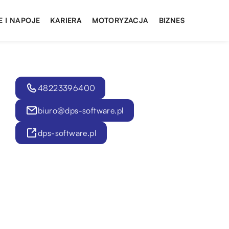
E I NAPOJE
KARIERA
MOTORYZACJA
BIZNES
48223396400
biuro@dps-software.pl
dps-software.pl