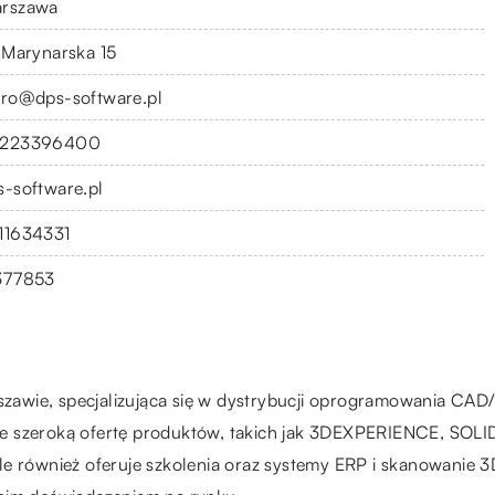
rszawa
. Marynarska 15
uro@dps-software.pl
223396400
s-software.pl
11634331
377853
arszawie, specjalizująca się w dystrybucji oprogramowania 
jdzie szeroką ofertę produktów, takich jak 3DEXPERIENCE, SO
le również oferuje szkolenia oraz systemy ERP i skanowanie 3