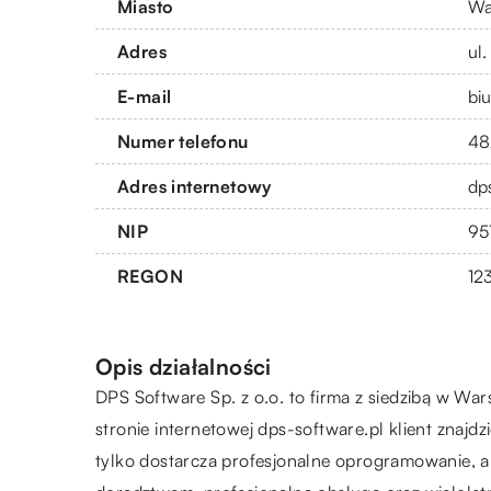
Miasto
Wa
Adres
ul
E-mail
bi
Numer telefonu
48
Adres internetowy
dp
NIP
95
REGON
12
Opis działalności
DPS Software Sp. z o.o. to firma z siedzibą w W
stronie internetowej dps-software.pl klient zna
tylko dostarcza profesjonalne oprogramowanie, a