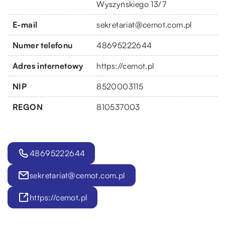
Wyszyńskiego 13/7
E-mail
sekretariat@cemot.com.pl
Numer telefonu
48695222644
Adres internetowy
https://cemot.pl
NIP
8520003115
REGON
810537003
48695222644
sekretariat@cemot.com.pl
https://cemot.pl