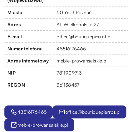
(Województwo)
Miasto
60-603 Poznań
Adres
Al. Wielkopolska 27
E-mail
office@boutiquepierrot.pl
Numer telefonu
48516176465
Adres internetowy
meble-prowansalskie.pl
NIP
7811909713
REGON
361138457
48516176465
office@boutiquepierrot.pl
meble-prowansalskie.pl