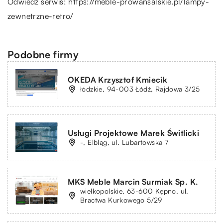
Odwiedź serwis:
https://meble-prowansalskie.pl/lampy-
zewnetrzne-retro/
Podobne firmy
OKEDA Krzysztof Kmiecik
łódzkie, 94-003 Łódź, Rajdowa 3/25
Usługi Projektowe Marek Świtlicki
-, Elbląg, ul. Lubartowska 7
MKS Meble Marcin Surmiak Sp. K.
wielkopolskie, 63-600 Kępno, ul.
Bractwa Kurkowego 5/29