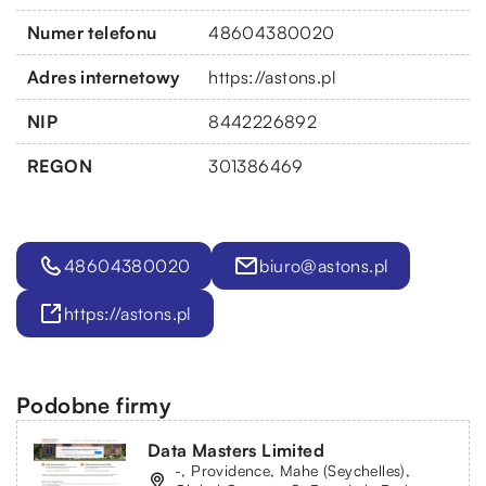
Numer telefonu
48604380020
Adres internetowy
https://astons.pl
NIP
8442226892
REGON
301386469
48604380020
biuro@astons.pl
https://astons.pl
Podobne firmy
Data Masters Limited
-, Providence, Mahe (Seychelles),