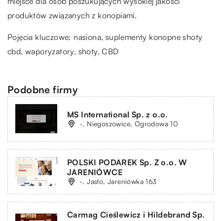
miejsce dla osób poszukujących wysokiej jakości
produktów związanych z konopiami.
Pojęcia kluczowe: nasiona,
suplementy konopne shoty
cbd
, waporyzatory, shoty, CBD
Podobne firmy
MS International Sp. z o.o.
-, Niegoszowice, Ogrodowa 10
POLSKI PODAREK Sp. Z o.o. W
JARENIÓWCE
-, Jasło, Jareniówka 163
Carmag Cieślewicz i Hildebrand Sp.